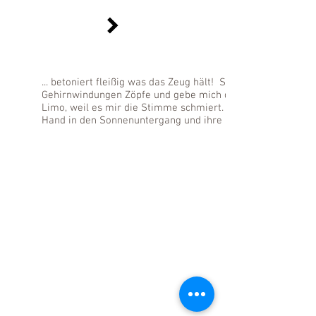
... betoniert fleißig was das Zeug hält! Solang' flechte ich
Gehirnwindungen Zöpfe und gebe mich desillusioniert. Ich ki
Limo, weil es mir die Stimme schmiert. Und dann, Baby, wa
Hand in den Sonnenuntergang und ihre Planeten gehen auch 