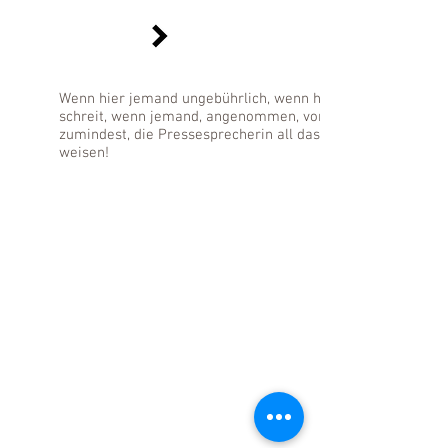
Wenn hier jemand ungebührlich, wenn hier jemand seltsam 
schreit, wenn jemand, angenommen, vom Untergang spricht,
zumindest, die Pressesprecherin all das dementieren, und v
weisen!