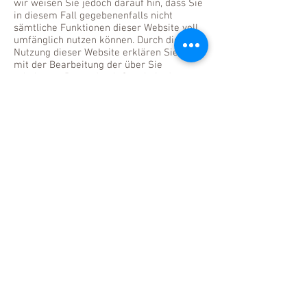
wir weisen Sie jedoch darauf hin, dass Sie
in diesem Fall gegebenenfalls nicht
sämtliche Funktionen dieser Website voll
umfänglich nutzen können. Durch die
Nutzung dieser Website erklären Sie sich
mit der Bearbeitung der über Sie
erhobenen Daten durch Google in der
zuvor beschriebenen Art und Weise und zu
dem zuvor benannten Zweck
einverstanden.
Datenschutzerklärung für die „Google
Remarketing“ und „Ähnliche Zielgruppen“-
Funktion der Google Inc.
Diese Website verwendet die
Remarketing- bzw. "Ähnliche Zielgruppen"-
Funktion der Google Inc., 1600
Amphitheatre Parkway, Mountain View, CA
94043, United States („Google“). Sie
können so zielgerichtet mit Werbung
angesprochen werden, indem
personalisierte und interessenbezogene
Anzeigen geschaltet werden, wenn Sie
andere Webseiten im sog. „Google Display-
Netzwerk“ besuchen. „Google
Remarketing“ bzw. die Funktion „Ähnliche